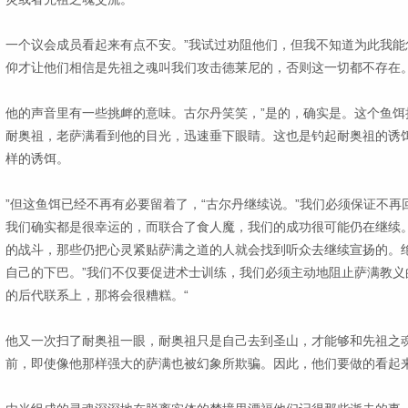
一个议会成员看起来有点不安。”我试过劝阻他们，但我不知道为此我能
仰才让他们相信是先祖之魂叫我们攻击德莱尼的，否则这一切都不存在。
他的声音里有一些挑衅的意味。古尔丹笑笑，”是的，确实是。这个鱼饵
耐奥祖，老萨满看到他的目光，迅速垂下眼睛。这也是钓起耐奥祖的诱饵
样的诱饵。
”但这鱼饵已经不再有必要留着了，“古尔丹继续说。”我们必须保证不
我们确实都是很幸运的，而联合了食人魔，我们的成功很可能仍在继续
的战斗，那些仍把心灵紧贴萨满之道的人就会找到听众去继续宣扬的。绝
自己的下巴。”我们不仅要促进术士训练，我们必须主动地阻止萨满教义
的后代联系上，那将会很糟糕。“
他又一次扫了耐奥祖一眼，耐奥祖只是自己去到圣山，才能够和先祖之
前，即使像他那样强大的萨满也被幻象所欺骗。因此，他们要做的看起