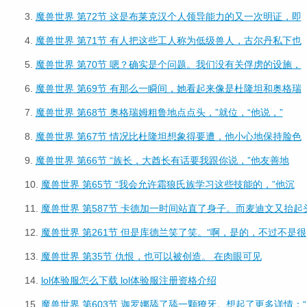
3.
魔兽世界 第72节 这是布莱克汉个人领导能力的又一次明证，即
4.
魔兽世界 第71节 有人把这些工人称为低级兽人，古尔丹私下也
5.
魔兽世界 第70节 嗯？确实是个问题。我们没有关俘虏的设施，
6.
魔兽世界 第69节 有那么一瞬间，她看起来像是杜隆坦和奥格瑞
7.
魔兽世界 第68节 奥格瑞姆粗鲁地点点头，”就位，“他说，”
8.
魔兽世界 第67节 情况比杜隆坦想象得要遭，他小心地保持脸色
9.
魔兽世界 第66节 “族长，大酋长有话要我跟你说，”他友善地
10.
魔兽世界 第65节 “我会允许霜狼氏族学习这些技能的，”他沉
11.
魔兽世界 第587节 卡德加一时间站直了身子。而麦迪文又抬起
12.
魔兽世界 第261节 但是库德兰笑了笑。“啊，是的，不过不是很
13.
魔兽世界 第35节 仇恨，也可以被创造。 在肉眼可见
14.
lol体验服怎么下载 lol体验服注册资格介绍
15.
魔兽世界 第603节 迦罗娜舔了舔一颗獠牙。想起了更多详情：“