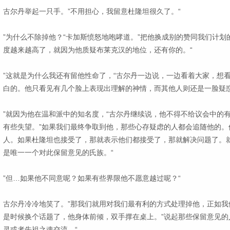
古尔丹举起一只手。”不用担心，我留意杜隆坦很久了。“
”为什么不除掉他？“卡加斯愤怒地咆哮道。”把他换成别的赞同我们计
度越来越高了，就因为他质疑布莱克汉的地位，还有你的。“
”这就是为什么我还有留他性命了，“古尔丹一边说，一边看着大家，想
白的。他只看见有几个脸上表现出理解的神情，而其他人则还是一脸疑
”就因为他在温和派中的知名度，“古尔丹继续说，他不得不给议会中的
有些失望。”如果我们最终争取到他，那些心存疑虑的人都会追随他的。
人。如果杜隆坦也接受了，那就表示他们都接受了，那就解决问题了。
是唯一一个对此保留意见的氏族。“
”但…如果他不同意呢？如果有些界限他不愿意越过呢？“
古尔丹冷冷地笑了。”那我们就用对我们最有利的方式处理掉他，正如我
是时候换个话题了，他身体前倾，双手撑在桌上。”说起那些保留意见的
灵或者先祖之魂交流。“