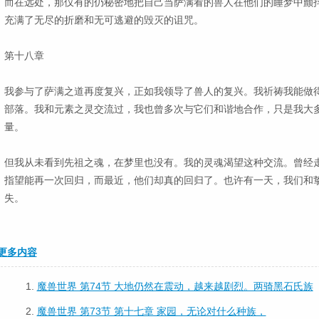
而在远处，那仅有的仍秘密地把自己当萨满看的兽人在他们的睡梦中颤
充满了无尽的折磨和无可逃避的毁灭的诅咒。
第十八章
我参与了萨满之道再度复兴，正如我领导了兽人的复兴。我祈祷我能做
部落。我和元素之灵交流过，我也曾多次与它们和谐地合作，只是我大
量。
但我从未看到先祖之魂，在梦里也没有。我的灵魂渴望这种交流。曾经
指望能再一次回归，而最近，他们却真的回归了。也许有一天，我们和
失。
更多内容
1.
魔兽世界 第74节 大地仍然在震动，越来越剧烈。两骑黑石氏族
2.
魔兽世界 第73节 第十七章 家园，无论对什么种族，