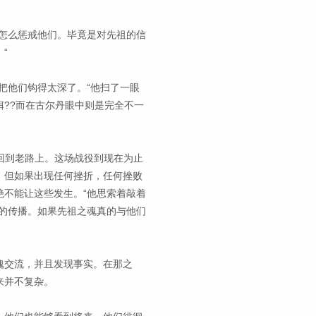
怎么惩戒他们。毕竟是对先祖的信
“
把他们钩得太深了。“他扫了一眼
??而在古尔丹眼中则是完全不一
再回到老路上。这场战役到现在为止
。但如果出现任何挫折，任何挫败
不能让这些发生。“他思索着敲着
的传播。如果先祖之魂真的与他们
魂交流，并且发现事实。在那之
来并不复杂。