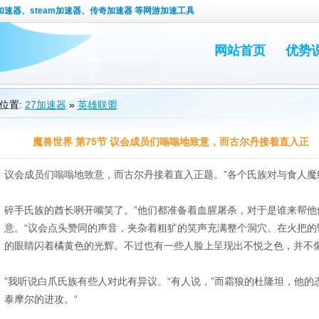
速器、steam加速器、传奇加速器 等网游加速工具
网站首页
优势
位置:
27加速器
»
英雄联盟
魔兽世界 第75节 议会成员们嗡嗡地致意，而古尔丹接着直入正
议会成员们嗡嗡地致意，而古尔丹接着直入正题。”各个氏族对与食人魔
碎手氏族的酋长咧开嘴笑了。”他们都准备着血腥屠杀，对于是谁来帮他
意。“议会点头赞同的声音，夹杂着粗犷的笑声充满整个洞穴。在火把的
的眼睛闪着橘黄色的光辉。不过也有一些人脸上呈现出不悦之色，并不
”我听说白爪氏族有些人对此有异议。“有人说，”而霜狼的杜隆坦，他
泰摩尔的进攻。“