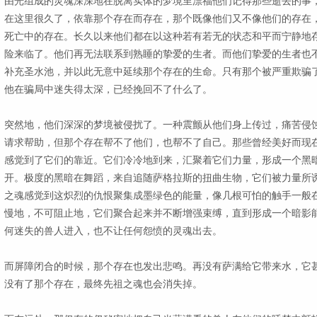
由光组成的灵魂深深地在脱离实体的梦境里漂福他们记得那些逝去的事
在这里很久了，依靠那个存在而存在，那个既像他们又不像他们的存在
死亡中的存在。长久以来他们都在以这种若有若无的状态和平而宁静地
险来临了。他们再无法联系到熟睡的挚爱的生者。而他们挚爱的生者也
补充圣水池，并以此无意中延续那个存在的生命。只有那个被严重欺骗
他在骗局中迷失得太深，已经挽回不了什么了。
突然地，他们深深的梦境被侵扰了。一种震颤从他们身上传过，痛苦侵
请求帮助，但那个存在帮不了他们，也帮不了自己。那些曾经美好而现
感觉到了它们的靠近。它们冷冷地到来，汇聚着它们力量，形成一个黑
开。极度的黑暗在舞蹈，来自追随萨格拉斯的扭曲生物，它们被力量所
之魂感觉到这炽烈的仇恨聚集成墨绿色的能量，像几根可怕的触手一般
慢地，不可阻止地，它们聚合起来并不断增强束缚，直到形成一个暗影
何迷失的兽人进入，也不让任何怨愤的灵魂出去。
而屏障闭合的时候，那个存在也发出悲鸣。再没有萨满给它带来水，它
没有了那个存在，最终先祖之魂也会消失掉。