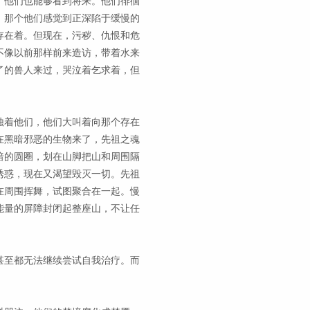
，他们也能够看到将来。他们徘徊
，那个他们感觉到正深陷于缓慢的
存在着。但现在，污秽、仇恨和危
不像以前那样前来造访，带着水来
了的兽人来过，哭泣着乞求着，但
蚀着他们，他们大叫着向那个存在
在黑暗邪恶的生物来了，先祖之魂
暗的圆圈，划在山脚把山和周围隔
诱惑，现在又渴望毁灭一切。先祖
在周围挥舞，试图聚合在一起。慢
能量的屏障封闭起整座山，不让任
甚至都无法继续尝试自我治疗。而