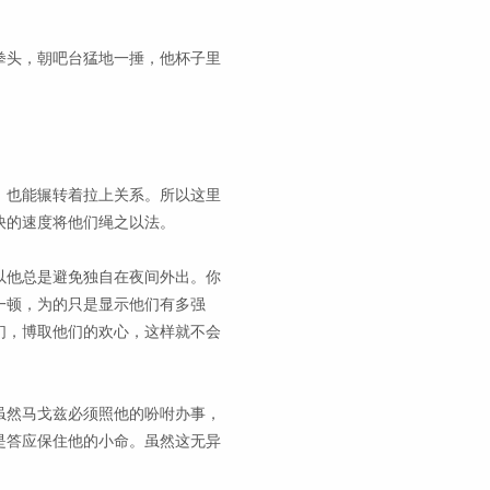
拳头，朝吧台猛地一捶，他杯子里
。
，也能辗转着拉上关系。所以这里
快的速度将他们绳之以法。
以他总是避免独自在夜间外出。你
一顿，为的只是显示他们有多强
们，博取他们的欢心，这样就不会
虽然马戈兹必须照他的吩咐办事，
是答应保住他的小命。虽然这无异