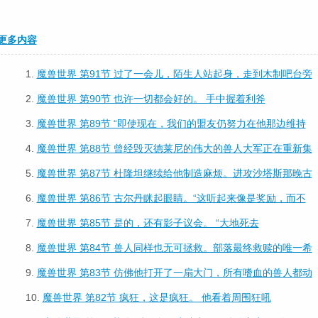
更多内容
1.
魔兽世界 第91节 过了一会儿，陌生人站起身，走到木制吧台旁
2.
魔兽世界 第90节 也许一切都会好的。 手中握着利斧
3.
魔兽世界 第89节 “即使现在，我们的盟友仍努力在他那边维持
4.
魔兽世界 第88节 曾经毁灭德莱尼的伟大的兽人大军正在重新集
5.
魔兽世界 第87节 杜隆坦继续给他制造麻烦。进攻沙塔斯那晚古
6.
魔兽世界 第86节 古尔丹眯起眼睛。“这听起来像是奖励，而不
7.
魔兽世界 第85节 是的，还有影子议会。 “大地死去
8.
魔兽世界 第84节 兽人同样也无可拯救。部落最终救赎的唯一希
9.
魔兽世界 第83节 仿佛他打开了一扇大门，所有嗜血的兽人都动
10.
魔兽世界 第82节 疯狂，这是疯狂。 他看着周围狂吼