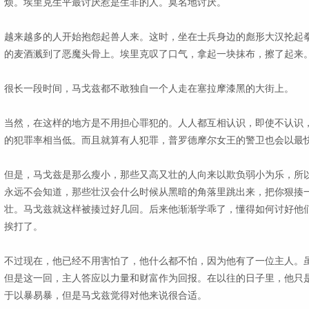
烦。埃里克生平最讨厌惹是生非的人。莫名地讨厌。
越来越多的人开始抱怨起兽人来。这时，坐在士兵身边的彪形大汉抡起
的麦酒溅到了恶魔头骨上。埃里克叹了口气，拿起一块抹布，擦了起来
很长一段时间，马戈兹都不敢独自一个人走在塞拉摩漆黑的大街上。
当然，在这样的地方是不用担心罪犯的。人人都互相认识，即使不认识
的犯罪率相当低。而且就算有人犯罪，普罗德摩尔女王的警卫也会以最
但是，马戈兹是那么瘦小，那些又高又壮的人向来以欺负弱小为乐，所
永远不会知道，那些壮汉会什么时候从黑暗的角落里跳出来，把你狠揍
壮。马戈兹就这样被揍过好几回。后来他渐渐学乖了，懂得如何讨好他
挨打了。
不过现在，他已经不用害怕了，他什么都不怕，因为他有了一位主人。
但是这一回，主人答应以力量和财富作为回报。在以往的日子里，他只
于以暴易暴，但是马戈兹觉得对他来说很合适。