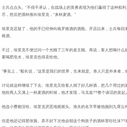
士兵点点头。“不得不承认，在战场上的英勇表现为他们赢得了这种权利
尽，然后把酒杯推向埃里克，“来杯麦酒。”
埃里克迟疑了，他的手已经伸向格罗格酒的酒瓶。开店以来，士兵每回
格酒。
不过，埃里克不便过问一个光顾了三年的老主顾。再说，客人想喝什么
要喝肥皂水，埃里克也得卖给他。
“事实上，”船长说，“这里是我们的世界，生来就是。兽人只是外来者，
讨论就这样继续了下去。埃里克又给客人倒了好几杯酒，把几个用过的
他给商人又满上一杯麦酒的时候，他才发现，马戈兹??整个谈话的发起
他连小费都没给。埃里克厌恶地摇摇头。渔夫的名字早被他抛到九霄云
但是他还记得那张脸。弄不好下次他会朝这个狗崽子的酒杯里吐吐沫??