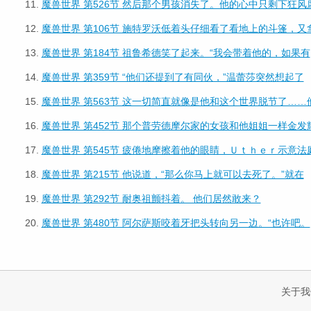
11.
魔兽世界 第526节 然后那个男孩消失了。他的心中只剩下狂风
12.
魔兽世界 第106节 施特罗沃低着头仔细看了看地上的斗篷，又
13.
魔兽世界 第184节 祖鲁希德笑了起来。“我会带着他的，如果有
14.
魔兽世界 第359节 “他们还提到了有同伙，”温蕾莎突然想起了
15.
魔兽世界 第563节 这一切简直就像是他和这个世界脱节了……
16.
魔兽世界 第452节 那个普劳德摩尔家的女孩和他姐姐一样金发
17.
魔兽世界 第545节 疲倦地摩擦着他的眼睛，Ｕｔｈｅｒ示意法
18.
魔兽世界 第215节 他说道，“那么你马上就可以去死了。”就在
19.
魔兽世界 第292节 耐奥祖颤抖着。 他们居然敢来？
20.
魔兽世界 第480节 阿尔萨斯咬着牙把头转向另一边。“也许吧。
关于我