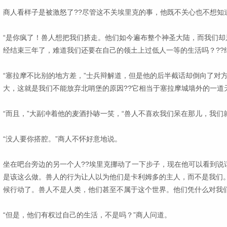
商人看样子是被激怒了??尽管这不关埃里克的事，他既不关心也不想知道
“是你疯了！兽人想把我们挤走。他们如今遍布整个神圣大陆，而我们却
经结束三年了，难道我们还要在自己的领土上过低人一等的生活吗？??
“塞拉摩不比别的地方差，”士兵辩解道，但是他的后半截话却倒向了对
大，这就是我们不能放弃北哨堡的原因??它相当于塞拉摩城墙外的一道
“而且，”大副冲着他的麦酒扑哧一笑，“兽人不喜欢我们呆在那儿，我们
“没人要你搭腔。”商人不怀好意地说。
坐在吧台旁边的另一个人??埃里克挪动了一下步子，现在他可以看到说话
是该这么做。兽人的行为让人以为他们是卡利姆多的主人，而不是我们
候行动了。兽人不是人类，他们甚至不属于这个世界。他们凭什么对我们
“但是，他们有权过自己的生活，不是吗？”商人问道。