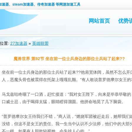
速器、steam加速器、传奇加速器 等网游加速工具
网站首页
优势
位置:
27加速器
»
英雄联盟
魔兽世界 第92节 坐在前一位士兵身边的那位士兵站了起来??
坐在前一位士兵身边的那位士兵站了起来??他肩宽体阔，虽然不怎么开
人，恶魔头骨也被震得在托架上嘎嘎乱颤。“有人敢说普罗德摩尔女王的
马戈兹咕咚咽了一口酒，赶忙接道：“我对女王陛下，向来是毕恭毕敬的
口威士忌，由于喝得太猛，眼睛瞪得溜圆。他拼命地晃了几下脑袋。
“普罗德摩尔女王待我们不错，”商人说，“燃烧军团被赶走后，她帮我
没错，但这不是女王的责任。我一生当中认识不少法师，他们中的大部
不一样。如果有人胆敢轻视她，会失掉人心的。”