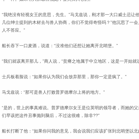
“我绝没有轻视女王的意思，先生。”马戈兹说，刚才那一大口威士忌让
几位绅士提到的木材去与兽人协商，你们不觉得奇怪吗？”他沉思了一会
人不答应。”
船长吞下一口麦酒，说道：“没准他们还想让她离开北哨堡。”
“我们就该离开那儿，”商人说，“贫瘠之地属于中立地区，这是一开始就
士兵板着脸说：“如果你认为我们会放弃那里，那你一定是疯了。”
马戈兹说：“那可是兽人打败普罗德摩尔上将的地方。”
“是的，世上的事真难说。普罗德摩尔女王是位英明的领导者，而她的父
们早该把这件丑事抛到脑后，不过这很难，除非??”
船长打断了他：“如果你问我的意见，我会说我们应该扩张到北哨堡以北