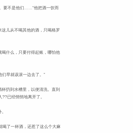
。要不是他们……”他把酒一饮而
来这儿从不喝其他的酒，只喝格罗
就喝什么，只要付得起账，哪怕他
他们早就该滚一边去了。”
酒杯扔到水槽里，以便清洗。直到
人??已经悄悄地离开了。
外。
就喝了一杯酒，还惹了这么个大麻