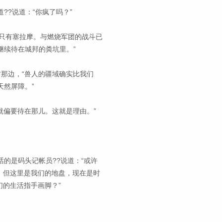
??说道：“你疯了吗？”
只有塞拉摩。与燃烧军团的战斗已
继续待在城邦的粪坑里。”
方那边，“兽人的疆域确实比我们
天然屏障。”
就偏要待在那儿。这就是理由。”
的是码头记帐员??说道：“或许
。但这里是我们的地盘，现在是时
的生活指手画脚？”