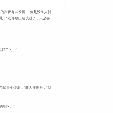
他的声音有些发抖，“但是没有人就
儿：“或许她已经试过了，只是兽
说好了的。”
亲却是个傻瓜，”商人摇摇头，“我
的地区。”