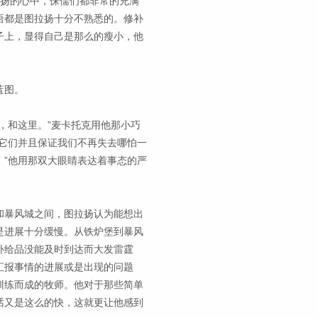
拉扬的心中，侏儒们都非常的充满
语都是图拉扬十分不熟悉的。修补
子上，显得自己是那么的瘦小，他
蓝图。
，和这里。”麦卡托克用他那小巧
它们并且保证我们不再失去哪怕一
”他用那双大眼睛表达着事态的严
和暴风城之间，图拉扬认为能想出
是进展十分缓慢。从铁炉堡到暴风
补给品没能及时到达而大发雷霆
汇报事情的进展或是出现的问题
训练而成的牧师。他对于那些简单
话又是这么的快，这就更让他感到