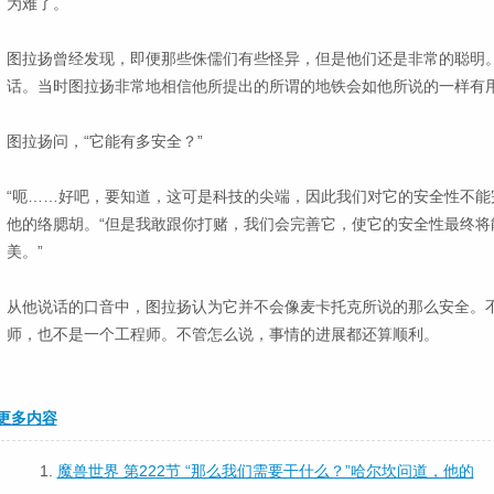
为难了。
图拉扬曾经发现，即便那些侏儒们有些怪异，但是他们还是非常的聪明
话。当时图拉扬非常地相信他所提出的所谓的地铁会如他所说的一样有
图拉扬问，“它能有多安全？”
“呃……好吧，要知道，这可是科技的尖端，因此我们对它的安全性不能
他的络腮胡。“但是我敢跟你打赌，我们会完善它，使它的安全性最终将
美。”
从他说话的口音中，图拉扬认为它并不会像麦卡托克所说的那么安全。
师，也不是一个工程师。不管怎么说，事情的进展都还算顺利。
更多内容
1.
魔兽世界 第222节 “那么我们需要干什么？”哈尔坎问道，他的