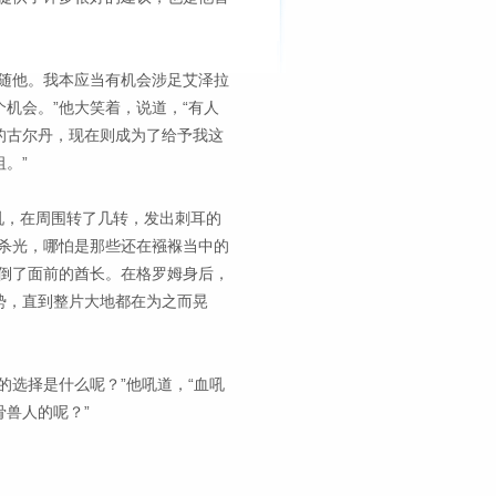
随他。我本应当有机会涉足艾泽拉
机会。”他大笑着，说道，“有人
的古尔丹，现在则成为了给予我这
。”
吼，在周围转了几转，发出刺耳的
杀光，哪怕是那些还在襁褓当中的
倒了面前的酋长。在格罗姆身后，
势，直到整片大地都在为之而晃
的选择是什么呢？”他吼道，“血吼
兽人的呢？”