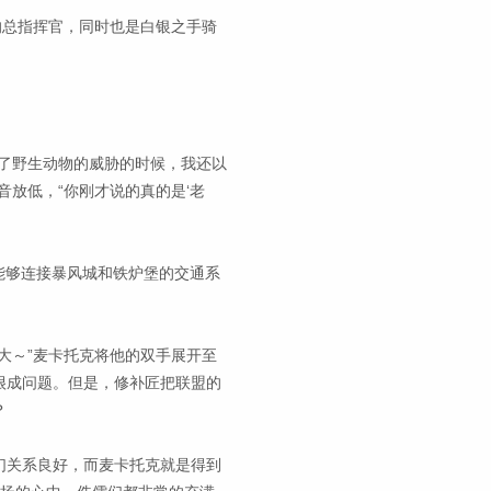
的总指挥官，同时也是白银之手骑
了野生动物的威胁的时候，我还以
放低，“你刚才说的真的是‘老
能够连接暴风城和铁炉堡的交通系
大～”麦卡托克将他的双手展开至
很成问题。但是，修补匠把联盟的
？
们关系良好，而麦卡托克就是得到