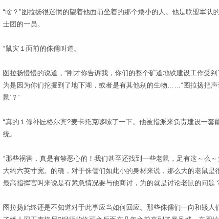
“啥？”图拉扬很迷惘的望着他面前坐着的那个矮小的人。他是联盟军队
士团的一员。
“鼠灾１面前的侏儒叫道。
图拉扬慢慢的说道，“刚才你告诉我，你们的整个矿道地铁建设工作受到
为是因为你们挖掘到了地下湖，或者是有其他别的生物……”图拉扬把声音
鼠’？”
“真的１修补匠格尔宾?麦卡托克哆嗦了一下。他被指派来负责建设一套
统。
“那些祸害，真是有够恶心的！我们甚至还找到一些老鼠，足有这～么～
大约六英寸宽。的确，对于侏儒们如此小的身材来说，那么大的老鼠是
最高指挥官叫来说是有紧急情况要与他商讨，为的就是讨论老鼠的问题
图拉扬始终还是不知道对于此事应当如何回应。那些侏儒们一向和矮人