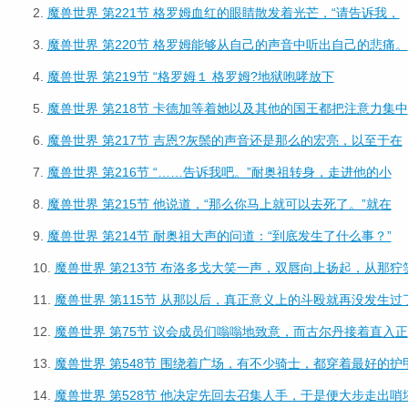
2.
魔兽世界 第221节 格罗姆血红的眼睛散发着光芒，“请告诉我，
3.
魔兽世界 第220节 格罗姆能够从自己的声音中听出自己的悲痛。
4.
魔兽世界 第219节 “格罗姆１ 格罗姆?地狱咆哮放下
5.
魔兽世界 第218节 卡德加等着她以及其他的国王都把注意力集中
6.
魔兽世界 第217节 吉恩?灰鬃的声音还是那么的宏亮，以至于在
7.
魔兽世界 第216节 “……告诉我吧。”耐奥祖转身，走进他的小
8.
魔兽世界 第215节 他说道，“那么你马上就可以去死了。”就在
9.
魔兽世界 第214节 耐奥祖大声的问道：“到底发生了什么事？”
10.
魔兽世界 第213节 布洛多戈大笑一声，双唇向上扬起，从那狞
11.
魔兽世界 第115节 从那以后，真正意义上的斗殴就再没发生过
12.
魔兽世界 第75节 议会成员们嗡嗡地致意，而古尔丹接着直入正
13.
魔兽世界 第548节 围绕着广场，有不少骑士，都穿着最好的护
14.
魔兽世界 第528节 他决定先回去召集人手，于是便大步走出哨