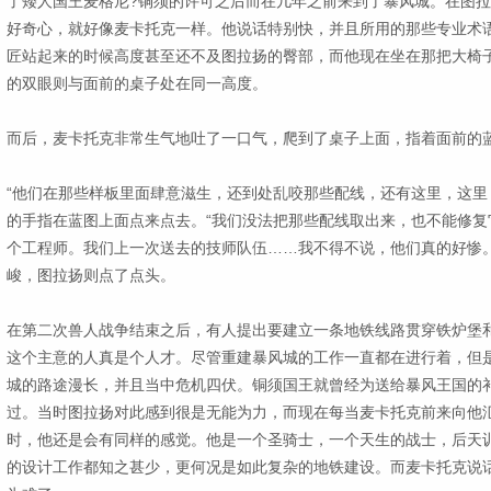
了矮人国王麦格尼?铜须的许可之后而在几年之前来到了暴风城。在图
好奇心，就好像麦卡托克一样。他说话特别快，并且所用的那些专业术
匠站起来的时候高度甚至还不及图拉扬的臀部，而他现在坐在那把大椅
的双眼则与面前的桌子处在同一高度。
而后，麦卡托克非常生气地吐了一口气，爬到了桌子上面，指着面前的
“他们在那些样板里面肆意滋生，还到处乱咬那些配线，还有这里，这里
的手指在蓝图上面点来点去。“我们没法把那些配线取出来，也不能修复
个工程师。我们上一次送去的技师队伍……我不得不说，他们真的好惨。
峻，图拉扬则点了点头。
在第二次兽人战争结束之后，有人提出要建立一条地铁线路贯穿铁炉堡
这个主意的人真是个人才。尽管重建暴风城的工作一直都在进行着，但
城的路途漫长，并且当中危机四伏。铜须国王就曾经为送给暴风王国的
过。当时图拉扬对此感到很是无能为力，而现在每当麦卡托克前来向他
时，他还是会有同样的感觉。他是一个圣骑士，一个天生的战士，后天
的设计工作都知之甚少，更何况是如此复杂的地铁建设。而麦卡托克说