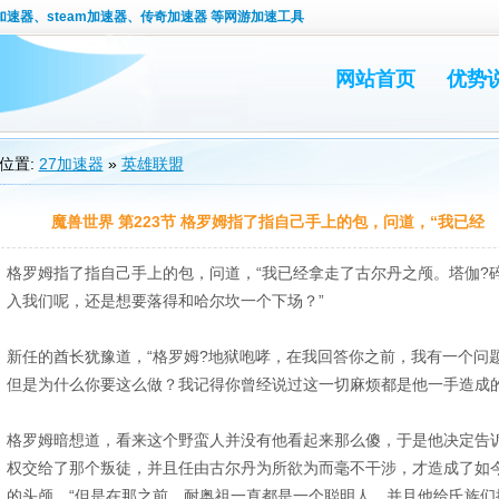
速器、steam加速器、传奇加速器 等网游加速工具
网站首页
优势
位置:
27加速器
»
英雄联盟
魔兽世界 第223节 格罗姆指了指自己手上的包，问道，“我已经
格罗姆指了指自己手上的包，问道，“我已经拿走了古尔丹之颅。塔伽?
入我们呢，还是想要落得和哈尔坎一个下场？”
新任的酋长犹豫道，“格罗姆?地狱咆哮，在我回答你之前，我有一个问
但是为什么你要这么做？我记得你曾经说过这一切麻烦都是他一手造成的
格罗姆暗想道，看来这个野蛮人并没有他看起来那么傻，于是他决定告诉
权交给了那个叛徒，并且任由古尔丹为所欲为而毫不干涉，才造成了如今
的头颅。“但是在那之前，耐奥祖一直都是一个聪明人，并且他给氏族们