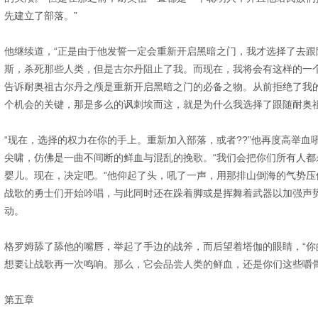
先建立了部落。”
他继续道，“正是由于他发誓一定会重新开启黑暗之门，我才选择了去跟
斯，杀死那些人类，但是古尔丹阻止了我。而现在，我将会有这样的一个
告诉耐奥祖古尔丹之颅是重新开启黑暗之门的必备之物。从前拒绝了我
个机会的关键，那是多么的讽刺埃而这，就是为什么我选择了跟随耐奥祖
“现在，选择的权力在你的手上。重新加入部落，或者??”他再度高举血
尖啸，仿佛是一曲不间断的鲜血与混乱的挽歌。“我们会把你们所有人都
婴儿。现在，决定吧。”他仰起了头，吼了一声，用那排山倒海的气势压
战歌的勇士们开始吟唱，与此同时还在跺着脚或是挥舞着武器以加强声
动。
格罗姆舔了舔他的嘴唇，举起了手边的战斧，而后望着塔伽的眼睛，“你
想要让战歌再一次鸣响。那么，它会品尝人类的鲜血，还是你们这些嚼骨
第五章