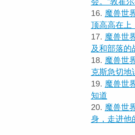
会。“敦霍
16.
魔兽世界
顶高高在上
17.
魔兽世界
及和部落的
18.
魔兽世界
克斯急切地
19.
魔兽世界
知道
20.
魔兽世界
身，走进他