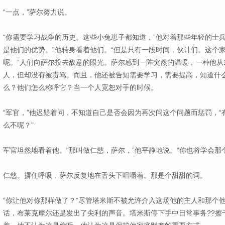
“一点，”萨尔努力说。
“你需要学习战争的历史。这些小兔崽子都知道，”他对着那些年轻的士
是他们的优势。”他转身看着他们。“但是只有一段时间，伙计们。这个
呢。”人们向萨尔投去敌意的眼光。萨尔感到一阵突然的温暖，一种他从
人，但却没有被责骂。而且，他还被告知需要学习，需要提高，知道什
么？他们怎么称呼它？当一个人宽恕对手的时候。
“军官，”他迟疑着问，不知道自己是否会因为再次问这个问题而惩罚，
么不呢？”
军官坦然地看着他。“那叫做仁慈，萨尔，”他平静地说。“你也将学会那
仁慈。摒住呼吸，萨尔反复地在舌头下咀嚼着。那是个甜甜的词。
“你让他对你那样做了？”尽管塔米斯不被允许介入这场他的主人和那个
话，布莱克摩尔还是发出了尖利的声音。塔米斯停下手中日常事务??擦