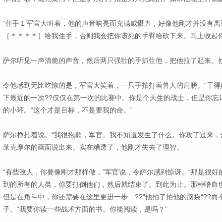
“住手１军官大叫着，他的声音响亮而充满威慑力，好像他刚才并没有离
［＊＊＊＊］给我住手，否则我会把你该死的手臂给砍下来。马上收起
萨尔听见一声清脆的声音，然后两只强壮的手抓住他，把他拉了起来。
令他感到无比吃惊的是，军官大笑着，一只手拍打着兽人的肩膀。“干得
下最近的一次??仅仅在第一次的比赛中。你是个天生的战士，但是你忘
的小环。“这个才是目标，不是要我的命。”
萨尔挣扎着说。“我很抱歉，军官。我不知道发生了什么。你攻了过来，
莱克摩尔的画面说出来。实在糟透了，他刚才失去了理智。
“有些敌人，你要像刚才那样做，”军官说，令萨尔感到惊讶。“那是很
到的所有的人类，你要打倒他们，然后就结束了。到此为止。那种嗜血
但是在角斗中，你还需要在这里更进一步…??”他拍了拍他的脑袋“??而
子。“我要你读一些战术方面的书。你能阅读，是吗？”