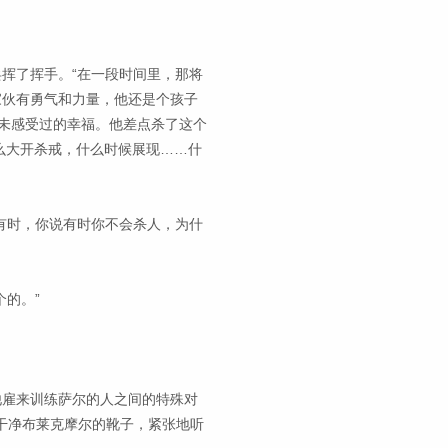
兵挥了挥手。“在一段时间里，那将
家伙有勇气和力量，他还是个孩子
未感受过的幸福。他差点杀了这个
么大开杀戒，什么时候展现……什
“有时，你说有时你不会杀人，为什
个的。”
他雇来训练萨尔的人之间的特殊对
干净布莱克摩尔的靴子，紧张地听