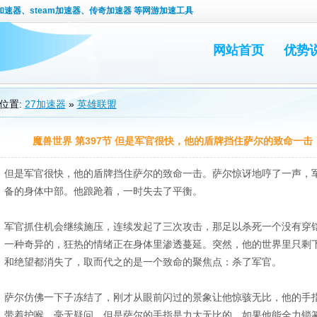
速器、steam加速器、传奇加速器 等网游加速工具
网站首页
优势
位置:
27加速器
»
英雄联盟
魔兽世界 第397节 但是军官很快，他的盾牌挡住萨尔的致命一击
但是军官很快，他的盾牌挡住萨尔的致命一击。萨尔惊讶地哼了一声，
备的身体中部。他踉跄着，一时失去了平衡。
军官抓住机会继续施压，连续发起了三次攻击，那足以杀死一个没有穿
一种奇异的，狂热的情绪正在身体里渗透蔓延。突然，他的世界里只剩
和绝望都消失了，取而代之的是一个致命的聚焦点：杀了军官。
萨尔仿佛一下子冻结了，刚才从眼前闪过的景象让他惊骇无比，他的手
带着护喉，毫无疑问，但是萨尔的手指是力大无比的。如果他能全力锁