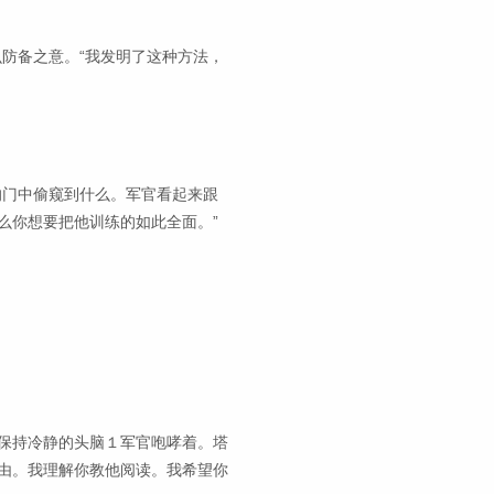
么防备之意。“我发明了这种方法，
的门中偷窥到什么。军官看起来跟
么你想要把他训练的如此全面。”
保持冷静的头脑１军官咆哮着。塔
由。我理解你教他阅读。我希望你