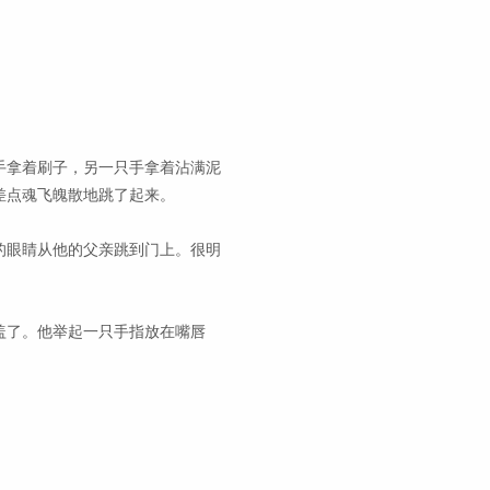
手拿着刷子，另一只手拿着沾满泥
差点魂飞魄散地跳了起来。
的眼睛从他的父亲跳到门上。很明
盖了。他举起一只手指放在嘴唇