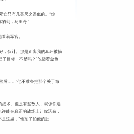
死亡只有几英尺之遥似的。“你
你的剑，马里丹１
他看着军官。
好，伙计。那是距离我的耳环被摘
记了目标，不是吗？”他指着金色
然后……”他不准备把那个关于布
好的战术。但是有些敌人，就像你遇
也许能在真正的战场上让你活命，
不是这里，”他拍了拍他的肚