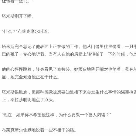
让他看一些书。”
塔米斯咧开了嘴。
“什么？”布莱克摩尔叫道。
塔米斯完全忘记了他表面上正在做的工作。他从门缝里往里偷看，一只
巴的靴子，专心地听着。当有人在他的肩膀上轻轻拍了一下的时候，他
他的心怦怦跳着，转身看见了泰拉莎。她顽皮地咧开嘴对他笑着，蓝色
显，她完全知道他正在干什么。
塔米斯很尴尬，但那种感觉被想要知道接下来会发生什么事情的渴望掩
上，泰拉莎聪明地点了点头。
“现在，如果你不希望他这样，为什么要教一个兽人阅读？”
布莱克摩尔含糊地说着一些不相干的话。