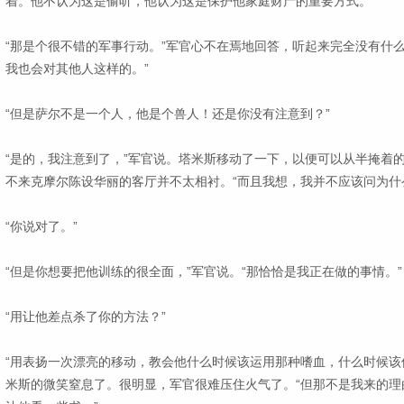
着。他不认为这是偷听，他认为这是保护他家庭财产的重要方式。
“那是个很不错的军事行动。”军官心不在焉地回答，听起来完全没有什
我也会对其他人这样的。”
“但是萨尔不是一个人，他是个兽人！还是你没有注意到？”
“是的，我注意到了，”军官说。塔米斯移动了一下，以便可以从半掩着
不来克摩尔陈设华丽的客厅并不太相衬。“而且我想，我并不应该问为什
“你说对了。”
“但是你想要把他训练的很全面，”军官说。“那恰恰是我正在做的事情。”
“用让他差点杀了你的方法？”
“用表扬一次漂亮的移动，教会他什么时候该运用那种嗜血，什么时候该
米斯的微笑窒息了。很明显，军官很难压住火气了。“但那不是我来的理