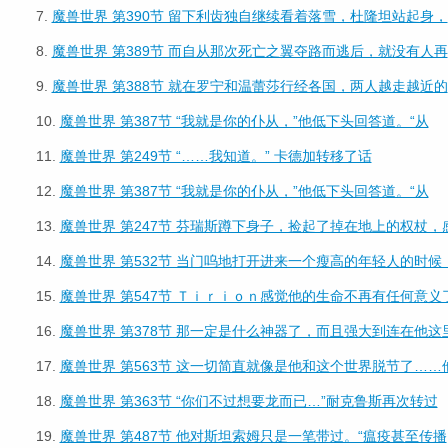
7.
魔兽世界 第390节 留下利齿独自继续看着落雪，杜隆坦站起身，
8.
魔兽世界 第389节 而自从那次死亡之翼夺路而逃后，就没有人再
9.
魔兽世界 第388节 就在罗宁和温蕾莎行经各国，两人越走越近的
10.
魔兽世界 第387节 “我就是你的仆从，”他低下头回答道。“从
11.
魔兽世界 第249节 “……我知道。” 卡德加转移了话
12.
魔兽世界 第387节 “我就是你的仆从，”他低下头回答道。“从
13.
魔兽世界 第247节 芬瑞斯蹲下身子，捡起了掉在地上的权杖，
14.
魔兽世界 第532节 当门呜地打开进来一个瘦高的年轻人的时候
15.
魔兽世界 第547节 Ｔｉｒｉｏｎ感觉他的生命不再有任何意义
16.
魔兽世界 第378节 那一定是什么神器了，而且强大到连在他这
17.
魔兽世界 第563节 这一切简直就像是他和这个世界脱节了……
18.
魔兽世界 第363节 “你们不过想要龙而已…”耐克鲁斯再次转过
19.
魔兽世界 第487节 他对斯坦索姆只是一笔带过。“瘟疫甚至传播