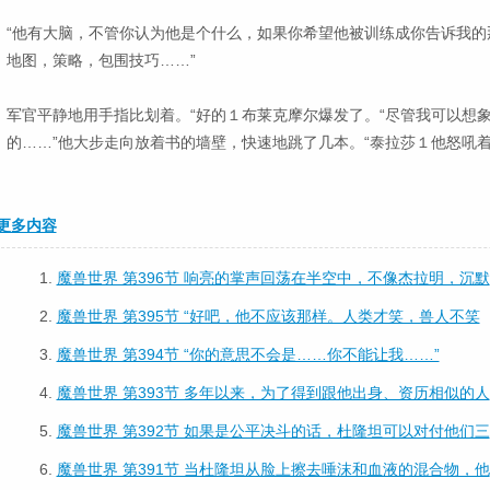
“他有大脑，不管你认为他是个什么，如果你希望他被训练成你告诉我的
地图，策略，包围技巧……”
军官平静地用手指比划着。“好的１布莱克摩尔爆发了。“尽管我可以想
的……”他大步走向放着书的墙壁，快速地跳了几本。“泰拉莎１他怒吼
更多内容
1.
魔兽世界 第396节 响亮的掌声回荡在半空中，不像杰拉明，沉默
2.
魔兽世界 第395节 “好吧，他不应该那样。人类才笑，兽人不笑
3.
魔兽世界 第394节 “你的意思不会是……你不能让我……”
4.
魔兽世界 第393节 多年以来，为了得到跟他出身、资历相似的人
5.
魔兽世界 第392节 如果是公平决斗的话，杜隆坦可以对付他们三
6.
魔兽世界 第391节 当杜隆坦从脸上擦去唾沫和血液的混合物，他