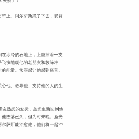
又失败了？
石壁上。阿尔萨斯跪了下去，双臂
倒在冰冷的石地上，上腹插着一支
手飞快地朝他的老朋友和教练冲
愈的能量。负罪感让他感到痛苦。
关心他、教导他、支持他的人的生
挚友熟悉的爱抚，圣光重新回到他
。他堕落已久，但为时未晚。圣光
尔萨斯能治愈他，他们将一起??