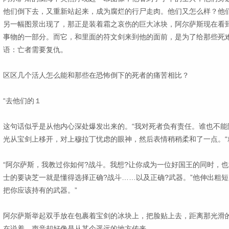
他们倒下去，又重新站起来，成为腐烂的行尸走肉。他们又怎么样？他
另一幅图景出现了，那正是装着霜之哀伤的巨大冰块，阿尔萨斯现在看
事物的一部分。而它，和里面的符文剑来到他的面前，是为了给那些死
语：亡者需要复仇。
区区几个活人怎么能和那些在恐怖倒下的死者的痛苦相比？
“去他们的１
这句话似乎是从他内心深处爆发出来的。“我对死者负有责任。谁也不能
光从宝剑上移开，对上穆拉丁忧虑的眼神，然后表情稍稍柔和了一点。“
“阿尔萨斯，我教过你如何?战斗。我想?让你成为一位好国王的同时，
士的要诀芝一就是懂得选择正确?战斗……以及正确?武器。”他伸出粗短
把你应该持有的武器。”
阿尔萨斯举起双手放在包裹着宝剑的冰块上，把脸贴上去，距离那光滑
在说着，声音却好像是从某个遥远的地方传来。