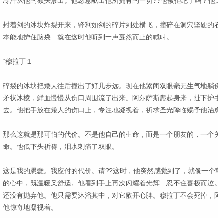
冷汗从他的额头渗出。他愿意献出他所拥有的一切??他被拒绝了吗？他
封着剑的冰块炸裂开来，锋利如剑的碎片到处横飞，撞碎在洞穴坚硬的
本能地护住脑袋，就在这时他听到一声戛然而止的喊叫。
“穆拉丁１
碎裂的冰块把矮人往后撞出了好几步远。现在他紧闭双眼毫无生气地躺
矛状冰棱，鲜血慢慢从伤口周围流了出来。阿尔萨斯爬起身来，扯下护
去。他把手放在矮人的伤口上，专注地凝视着，祈求圣光降临赐予他治
那么这就是那可怕的代价。不是他自己的生命，而是一个朋友的，一个
命。他低下头祈祷，泪水刺痛了双眼。
这是我的愚蠢。我应付的代价。请??这时，他突然感觉到了，就像一个
的心中，既温暖又舒适。他看到手上再次闪耀着光辉，忍不住喜极而泣
还没有抛弃他。他只需要沐浴其中，对它敞开心脾。穆拉丁不会死掉，阿
他惊奇地凝视着。