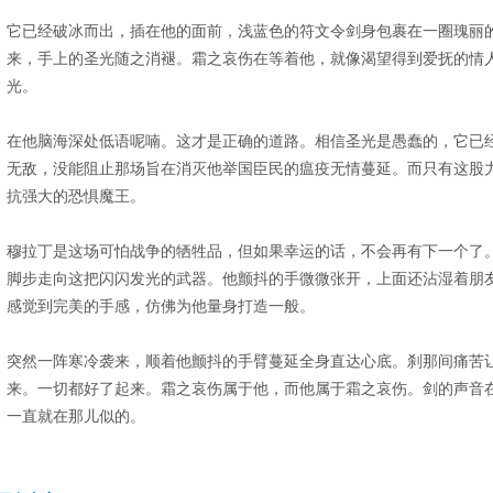
它已经破冰而出，插在他的面前，浅蓝色的符文令剑身包裹在一圈瑰丽
来，手上的圣光随之消褪。霜之哀伤在等着他，就像渴望得到爱抚的情
光。
在他脑海深处低语呢喃。这才是正确的道路。相信圣光是愚蠢的，它已
无敌，没能阻止那场旨在消灭他举国臣民的瘟疫无情蔓延。而只有这股力
抗强大的恐惧魔王。
穆拉丁是这场可怕战争的牺牲品，但如果幸运的话，不会再有下一个了
脚步走向这把闪闪发光的武器。他颤抖的手微微张开，上面还沾湿着朋
感觉到完美的手感，仿佛为他量身打造一般。
突然一阵寒冷袭来，顺着他颤抖的手臂蔓延全身直达心底。刹那间痛苦
来。一切都好了起来。霜之哀伤属于他，而他属于霜之哀伤。剑的声音
一直就在那儿似的。