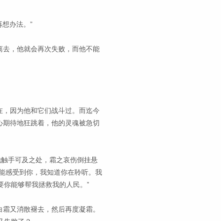
想办法。”
离去，他就会再次失败，而他不能
在，因为他和它们战斗过。而迄今
心期待地狂跳着，他的灵魂被急切
他触手可及之处，霜之哀伤倒挂悬
能感受到你，我知道你在聆听。我
要你能够帮我拯救我的人民。”
白霜又消散褪去，然后再度凝霜。