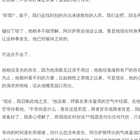
“听我?，孩子。我们会找到别的办法涞拯救你的人民。我们走吧，回去再
穆拉丁错了，他根本不能理解。阿尔萨斯必须这么做。要是他现在转身
让这种事发生。他已经输掉之前的。
可这次不会了。
他相信圣光的存在，因为他亲眼见过亲手用过；他相信鬼魂和丧尸的存
为止，他都对看不到的力量，比如精怪之类嗤之以鼻。可是现在，他的
的渴求所啃啮，话从他嘴里脱口而出。
“现在，我召唤此地之灵。”他说着，呼吸在寒冷凝滞的空气中结霜。在
空等待着他。“不管你是什么，善良还是邪恶，两者皆非或两者皆是，我
准备好了，我衷心理解了。而我现在对你说??我愿意付出任何代价，只
等待的时间漫长而艰难，但什么也没有发生。阿尔萨斯呼出的气体凝成