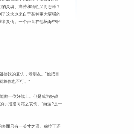
们的灵魂、痛苦和牺牲又将怎样？
到了这块冰来自于某种更大更强的
难者复仇。一个声音在他脑海中轻
阻挡我的复仇，老朋友。”他把目
就算你也不行。”
也能做一位好战士。但是成为好战
的手指指向霜之哀伤。“而这?是一
的表面只有一英寸之遥。穆拉丁还