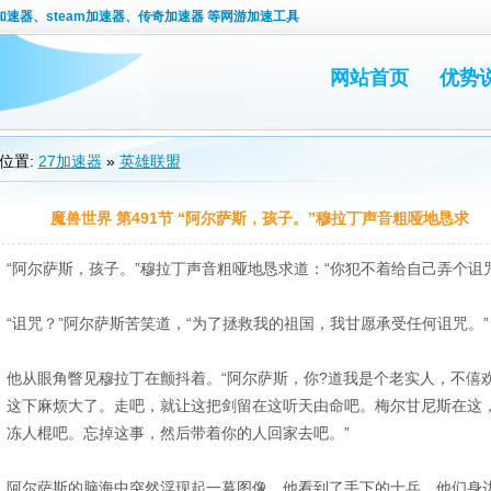
速器、steam加速器、传奇加速器 等网游加速工具
网站首页
优势
位置:
27加速器
»
英雄联盟
魔兽世界 第491节 “阿尔萨斯，孩子。”穆拉丁声音粗哑地恳求
“阿尔萨斯，孩子。”穆拉丁声音粗哑地恳求道：“你犯不着给自己弄个诅
“诅咒？”阿尔萨斯苦笑道，“为了拯救我的祖国，我甘愿承受任何诅咒。”
他从眼角瞥见穆拉丁在颤抖着。“阿尔萨斯，你?道我是个老实人，不僖
这下麻烦大了。走吧，就让这把剑留在这听天由命吧。梅尔甘尼斯在这
冻人棍吧。忘掉这事，然后带着你的人回家去吧。”
阿尔萨斯的脑海中突然浮现起一幕图像，他看到了手下的士兵，他们身