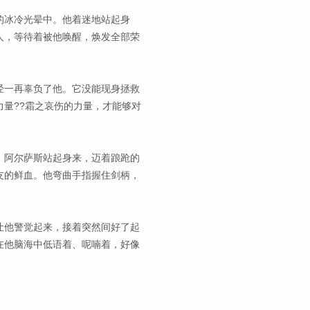
的冰冷光晕中。他着迷地站起身
人，等待着被他唤醒，焕发全部荣
经一再辜负了他。它没能现身拯救
量??霜之哀伤的力量，才能够对
。阿尔萨斯站起身来，迈着踉跄的
友的鲜血。他弯曲手指握住剑柄，
让他警觉起来，接着突然间好了起
在他脑海中低语着、呢喃着，好像