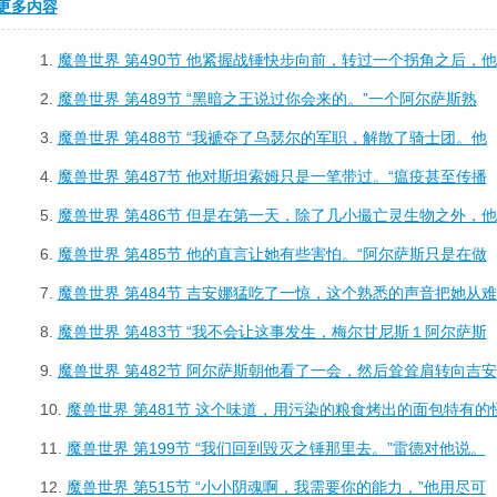
更多内容
1.
魔兽世界 第490节 他紧握战锤快步向前，转过一个拐角之后，他
2.
魔兽世界 第489节 “黑暗之王说过你会来的。”一个阿尔萨斯熟
3.
魔兽世界 第488节 “我褫夺了乌瑟尔的军职，解散了骑士团。他
4.
魔兽世界 第487节 他对斯坦索姆只是一笔带过。“瘟疫甚至传播
5.
魔兽世界 第486节 但是在第一天，除了几小撮亡灵生物之外，他
6.
魔兽世界 第485节 他的直言让她有些害怕。“阿尔萨斯只是在做
7.
魔兽世界 第484节 吉安娜猛吃了一惊，这个熟悉的声音把她从难
8.
魔兽世界 第483节 “我不会让这事发生，梅尔甘尼斯１阿尔萨斯
9.
魔兽世界 第482节 阿尔萨斯朝他看了一会，然后耸耸肩转向吉安
10.
魔兽世界 第481节 这个味道，用污染的粮食烤出的面包特有的
11.
魔兽世界 第199节 “我们回到毁灭之锤那里去。”雷德对他说。
12.
魔兽世界 第515节 “小小阴魂啊，我需要你的能力，”他用尽可