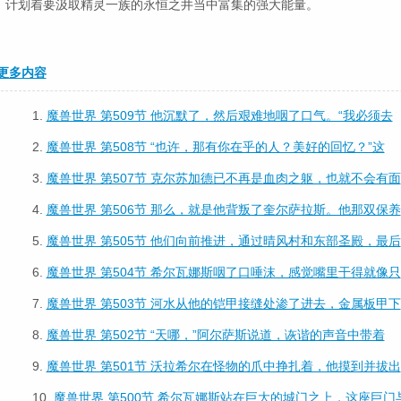
计划着要汲取精灵一族的永恒之井当中富集的强大能量。
更多内容
1.
魔兽世界 第509节 他沉默了，然后艰难地咽了口气。“我必须去
2.
魔兽世界 第508节 “也许，那有你在乎的人？美好的回忆？”这
3.
魔兽世界 第507节 克尔苏加德已不再是血肉之躯，也就不会有面
4.
魔兽世界 第506节 那么，就是他背叛了奎尔萨拉斯。他那双保养
5.
魔兽世界 第505节 他们向前推进，通过晴风村和东部圣殿，最后
6.
魔兽世界 第504节 希尔瓦娜斯咽了口唾沫，感觉嘴里干得就像只
7.
魔兽世界 第503节 河水从他的铠甲接缝处渗了进去，金属板甲下
8.
魔兽世界 第502节 “天哪，”阿尔萨斯说道，诙谐的声音中带着
9.
魔兽世界 第501节 沃拉希尔在怪物的爪中挣扎着，他摸到并拔出
10.
魔兽世界 第500节 希尔瓦娜斯站在巨大的城门之上，这座巨门