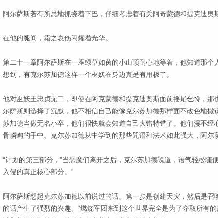
阿尔萨斯若有所思地抓挠着下巴，仔细考虑着有关阿奇蒙德和提克迪奥
在他的腿间，霜之哀伤闪耀着光华。
第二十一章阿尔萨斯在一座绿草如茵的小山顶耐心地等着，他知道那个
想到，有克尔苏加德这样一个巫妖在身边真是有用极了。
他对巫妖王忠贞无二，即使在阿克蒙德和提克迪奥斯面前摇尾乞怜，那
尔萨斯则选择了沉默，他不相信自己能像克尔苏加德那样面不改色地撒
苏加德当做无名小卒，他们很快就会知道自己大错特错了。他们漫不经
骨嶙峋的手中。克尔苏加德从中学到的那些咒语和法术如此强大，阿尔
“计划的第三部分，”当恶魔们离开之后，克尔苏加德说道，语气轻松随
入侵的真正核心部分。”
阿尔萨斯想起克尔苏加德以前说过的话。第一步是创建天灾，然后是召
的话产生了强烈的兴趣。“燃烧军团来到这个世界完全是为了夺取所有的