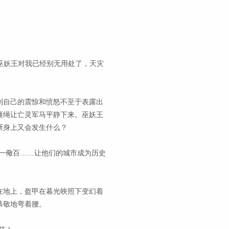
“巫妖王对我已经别无用处了，天灾
制自己的震惊和愤怒不至于表露出
缰绳让亡灵军马平静下来。巫妖王
斯身上又会发生什么？
一儆百……让他们的城市成为历史
在地上，盔甲在暮光映照下变幻着
恭敬地弯着腰。