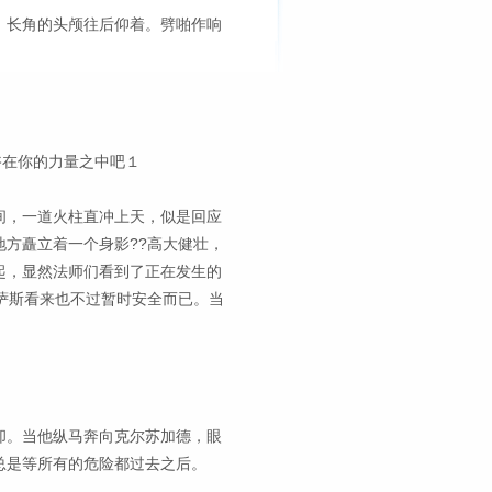
，长角的头颅往后仰着。劈啪作响
浴在你的力量之中吧１
间，一道火柱直冲上天，似是回应
方矗立着一个身影??高大健壮，
起，显然法师们看到了正在发生的
萨斯看来也不过暂时安全而已。当
却。当他纵马奔向克尔苏加德，眼
总是等所有的危险都过去之后。