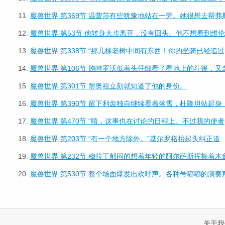
11.
魔兽世界 第369节 温蕾莎有些犹豫地站在一旁。她很想去帮弗
12.
魔兽世界 第53节 他转身大步离开，没有回头。他不想看到维伦
13.
魔兽世界 第338节 “那几棵老树中间有东西！你的坐骑已经追过
14.
魔兽世界 第106节 施特罗沃低着头仔细看了看地上的斗篷，又
15.
魔兽世界 第301节 耐奥祖立刻就知道了他的身份。
16.
魔兽世界 第390节 留下利齿独自继续看着落雪，杜隆坦站起身
17.
魔兽世界 第470节 “唔，这事也在讨论的日程上。不过我的使者
18.
魔兽世界 第203节 “有一个地方除外。”基尔罗格抬起头纠正道
19.
魔兽世界 第232节 穆拉丁郁闷的想着年轻的阿尔萨斯挥舞着木
20.
魔兽世界 第530节 整个场面爆发出欢呼声。各种号嘟嘟的演奏
关于我