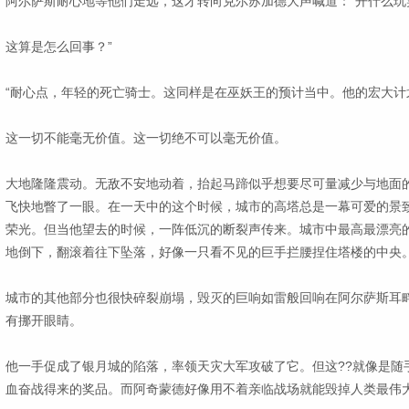
阿尔萨斯耐心地等他们走远，这才转向克尔苏加德大声喊道：“开什么玩
这算是怎么回事？”
“耐心点，年轻的死亡骑士。这同样是在巫妖王的预计当中。他的宏大计
这一切不能毫无价值。这一切绝不可以毫无价值。
大地隆隆震动。无敌不安地动着，抬起马蹄似乎想要尽可量减少与地面
飞快地瞥了一眼。在一天中的这个时候，城市的高塔总是一幕可爱的景
荣光。但当他望去的时候，一阵低沉的断裂声传来。城市中最高最漂亮
地倒下，翻滚着往下坠落，好像一只看不见的巨手拦腰捏住塔楼的中央
城市的其他部分也很快碎裂崩塌，毁灭的巨响如雷般回响在阿尔萨斯耳
有挪开眼睛。
他一手促成了银月城的陷落，率领天灾大军攻破了它。但这??就像是随
血奋战得来的奖品。而阿奇蒙德好像用不着亲临战场就能毁掉人类最伟