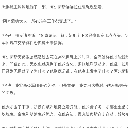
恐惧魔王深深地鞠了一躬。阿尔萨斯远远拉住缰绳观望着。
“阿奇蒙德大人，所有准备工作都完成了。”
“很好，提克迪奥斯。”阿奇蒙德回答，朝那个下级恶魔随意地点点头。
军团现在交给你们恐惧魔王来指挥。”
阿尔萨斯突然很是感激过去花在冥想训练上的时间。全靠这样他才能控
来。即便如此，无敌也感觉到了他的变化，紧张地腾跃起来。他猛一拉
已经别无用处了？为什么？他到底是谁，在他身上发生了什么？阿尔萨
“很快，我将命令军团开始入侵。但是首先，我要用这些渺小的巫师来杀
的尘埃。”
他大步走了下来，骄傲而威严地挺立着身躯，他的蹄子每一步都重重踏
玫瑰色、金色和淡紫色的流光。在他身边，提克迪奥斯亦步亦趋，始终