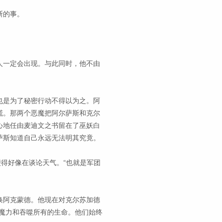
斯的事。
人一定会出现。与此同时，他不由
也是为了秘密行动不得以为之。阿
谎。那两个恶魔把阿尔萨斯和克尔
心地任由麦迪文之书留在了巫妖白
萨斯知道自己永远无法明其究竟。
便得好像在谈论天气。“也就是军团
唤阿克蒙德。他现在对克尔苏加德
魔力和吞噬所有的生命。他们始终