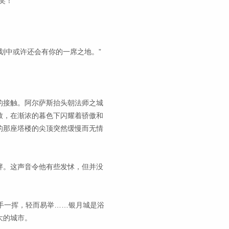
笑！
划中或许还会有你的一席之地。”
的接触。阿尔萨斯抬头朝法师之城
致，在渐浓的暮色下闪耀着骄傲和
的那座塔楼的尖顶突然缓慢而无情
。
畔。这声音令他有些发怵，但并没
手一挥，轻而易举……银月城是浴
大的城市。