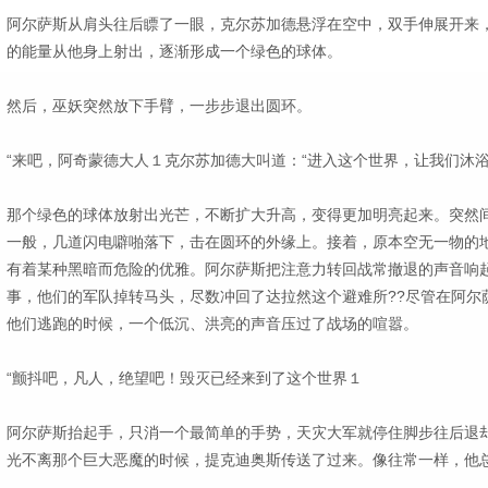
阿尔萨斯从肩头往后瞟了一眼，克尔苏加德悬浮在空中，双手伸展开来
的能量从他身上射出，逐渐形成一个绿色的球体。
然后，巫妖突然放下手臂，一步步退出圆环。
“来吧，阿奇蒙德大人１克尔苏加德大叫道：“进入这个世界，让我们沐
那个绿色的球体放射出光芒，不断扩大升高，变得更加明亮起来。突然
一般，几道闪电噼啪落下，击在圆环的外缘上。接着，原本空无一物的地
有着某种黑暗而危险的优雅。阿尔萨斯把注意力转回战常撤退的声音响
事，他们的军队掉转马头，尽数冲回了达拉然这个避难所??尽管在阿尔
他们逃跑的时候，一个低沉、洪亮的声音压过了战场的喧嚣。
“颤抖吧，凡人，绝望吧！毁灭已经来到了这个世界１
阿尔萨斯抬起手，只消一个最简单的手势，天灾大军就停住脚步往后退
光不离那个巨大恶魔的时候，提克迪奥斯传送了过来。像往常一样，他