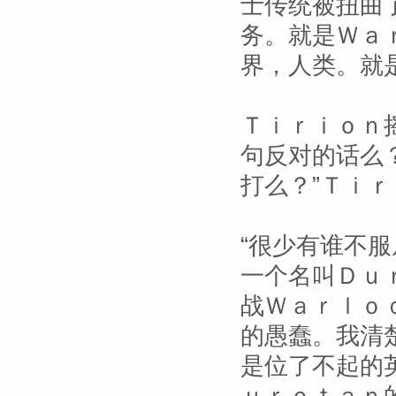
士传统被扭曲
务。就是Ｗａ
界，人类。就
Ｔｉｒｉｏｎ
句反对的话么
打么？”Ｔｉ
“很少有谁不
一个名叫Ｄｕ
战Ｗａｒｌｏ
的愚蠢。我清
是位了不起的