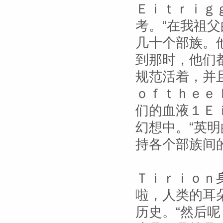
Ｅｉｔｒｉｇ
考。“在我祖
几十个部族。
到那时，他们
规范活着，并
ｏｆｔｈｅｅ
们的血液１Ｅ
幻想中。“英
持各个部族间
Ｔｉｒｉｏｎ
啦，人类的耳
历史。“然后