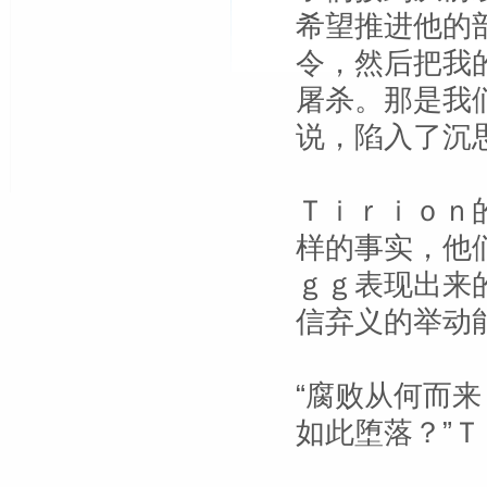
希望推进他的
令，然后把我
屠杀。那是我
说，陷入了沉
Ｔｉｒｉｏｎ
样的事实，他
ｇｇ表现出来
信弃义的举动
“腐败从何而
如此堕落？”