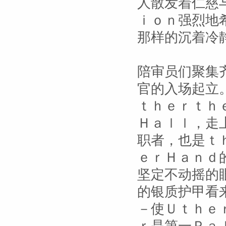
人散发着仁慈
ｉｏｎ强烈地
那样的沉着冷
陪审员们聚集
官的入场起立
ｔｈｅｒｔｈ
Ｈａｌｌ，走
职者，也是ｔ
ｅｒＨａｎｄ
坚定不动摇的
的银质护甲看
－使Ｕｔｈｅ