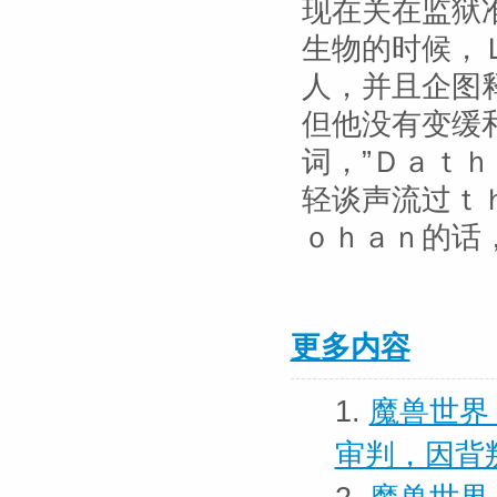
现在关在监狱
生物的时候，
人，并且企图
但他没有变缓
词，”Ｄａｔ
轻谈声流过ｔ
ｏｈａｎ的话
更多内容
1.
魔兽世界
审判，因背