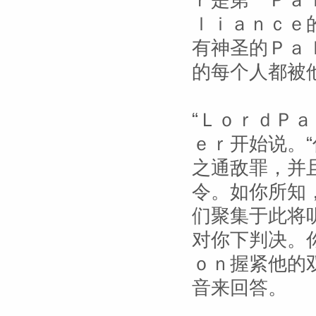
ｒ是第一Ｐａ
ｌｉａｎｃｅ
有神圣的Ｐａ
的每个人都被
“ＬｏｒｄＰ
ｅｒ开始说。
之通敌罪，并
令。如你所知
们聚集于此将
对你下判决。
ｏｎ握紧他的
音来回答。