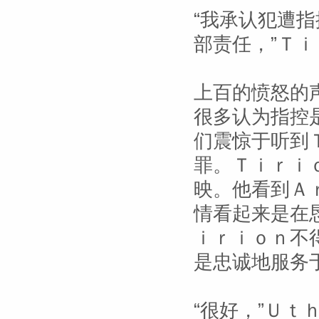
“我承认犯遭
部责任，”Ｔ
上百的愤怒的
很多认为指控
们震惊于听到
罪。Ｔｉｒｉ
映。他看到Ａ
情看起来是在
ｉｒｉｏｎ不
是忠诚地服务
“很好，”Ｕｔ