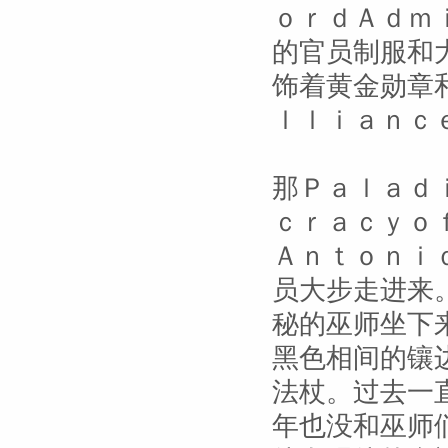
ｏｒｄＡｄｍ
的官员制服和
饰着黄金勋章
ｌｌｉａｎｃ
那Ｐａｌａｄ
ｃｒａｃｙｏ
Ａｎｔｏｎｉ
员大步走进来
秘的巫师坐下
黑色相间的镶
法杖。过去一
年也没和巫师