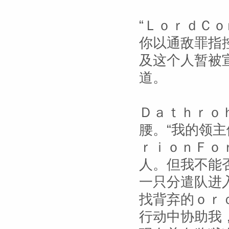
“ＬｏｒｄＣ
你以通敌罪指
及这个人暂被
道。
Ｄａｔｈｒｏ
腰。“我的领
ｒｉｏｎＦｏ
人。但我不能
一只分遣队进
找背弃的ｏｒ
行动中协助我