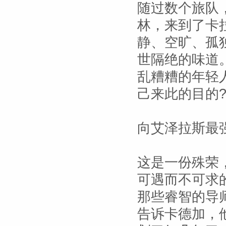
随过数个旅队
林，来到了卡
静、空旷、孤
世隔绝的味道
乱糟糟的年轻
己来此的目的?
向艾泽拉斯最
这是一份殊荣
可遇而不可求
那些睿智的导
告诉卡德加，