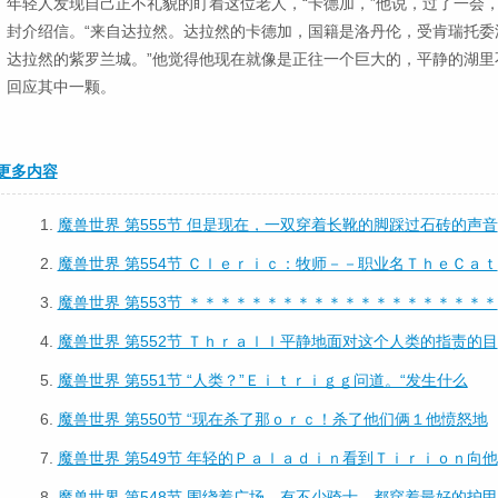
年轻人发现自己正不礼貌的盯着这位老人，“卡德加，”他说，过了一会
封介绍信。“来自达拉然。达拉然的卡德加，国籍是洛丹伦，受肯瑞托委
达拉然的紫罗兰城。”他觉得他现在就像是正往一个巨大的，平静的湖里
回应其中一颗。
更多内容
1.
魔兽世界 第555节 但是现在，一双穿着长靴的脚踩过石砖的声音
2.
魔兽世界 第554节 Ｃｌｅｒｉｃ：牧师－－职业名ＴｈｅＣａｔ
3.
魔兽世界 第553节 ＊＊＊＊＊＊＊＊＊＊＊＊＊＊＊＊＊＊＊＊
4.
魔兽世界 第552节 Ｔｈｒａｌｌ平静地面对这个人类的指责的目
5.
魔兽世界 第551节 “人类？”Ｅｉｔｒｉｇｇ问道。“发生什么
6.
魔兽世界 第550节 “现在杀了那ｏｒｃ！杀了他们俩１他愤怒地
7.
魔兽世界 第549节 年轻的Ｐａｌａｄｉｎ看到Ｔｉｒｉｏｎ向他
8.
魔兽世界 第548节 围绕着广场，有不少骑士，都穿着最好的护甲