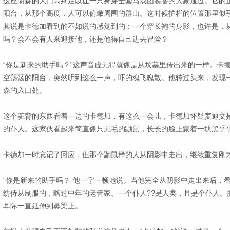
这座阴森的大门高到足以让一只身穿全套马戏团装备的大象通过。它的
阳台，从那个高度，人可以俯瞰周围的群山。这时候护栏的位置那里似
其说是卡德加看到的不如说的感觉到的：一个穿长袍的身影，也许是，
吗？会不会有人来迎接他，还是他得自己进去冒险？
“你是新来的助手吗？”这声音虚无得就像是从坟墓里传出来的一样。卡
空荡荡的阳台，突然听到这么一声，吓的魂飞魄散。他转过头来，发现
森的入口处。
这个驼背的东西看着一边的卡德加，有这么一会儿，卡德加怀疑麦迪文
的仆人。这家伙看起来简直像只无毛的鼬鼠，长长的脸上蒙着一块黑乎
卡德加一时忘记了回应，但那个鼬鼠样的人从阴影中走出，继续重复刚
“你是新来的助手吗？”他一字一顿地说。当他完全从阴影中走出来后，
纺侍从制服的，略过中年的老管家。一个仆人??是人类，且是个仆人。
耳际一直延伸到鼻梁上。