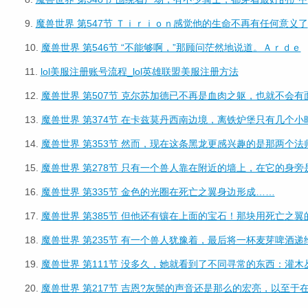
9.
魔兽世界 第547节 Ｔｉｒｉｏｎ感觉他的生命不再有任何意义了
10.
魔兽世界 第546节 “不能够啊，”那顾问茫然地说道。Ａｒｄｅ
11.
lol美服注册账号流程_lol英雄联盟美服注册方法
12.
魔兽世界 第507节 克尔苏加德已不再是血肉之躯，也就不会有
13.
魔兽世界 第374节 在卡兹莫丹西南边境，离铁炉堡只有几个小
14.
魔兽世界 第353节 然而，现在这条黑龙更感兴趣的是那两个法
15.
魔兽世界 第278节 只有一个兽人靠在附近的墙上，在它的身旁
16.
魔兽世界 第335节 金色的光圈在死亡之翼身边形成……
17.
魔兽世界 第385节 但他还有镶在上面的宝石！那块用死亡之翼
18.
魔兽世界 第235节 有一个兽人犹豫着，最后将一杯麦芽啤酒递
19.
魔兽世界 第111节 没多久，她就看到了不同寻常的东西：灌木
20.
魔兽世界 第217节 吉恩?灰鬃的声音还是那么的宏亮，以至于