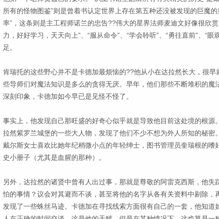
所有的怪物图鉴”则是曾着书认定世界上存在第五种还没被发现的巨魔的
率”，这条则是主工程师诺兰的忠告??伟大的星界法师麦迪文好像很欣赏
力，好好学习，天天向上”、“服从命令”、“学会聆听”、“勇往直前”、“
足。
肯瑞托的这些野心并不是卡德加最烦恼的??他从小在达拉然长大，很早
些导师们对魔法知识是多么的贪得无厌。早年，他们那些不断堆积的魔
深刻印象，卡德加如今早已是见怪不怪了。
事实上，他发现自己那旺盛的好奇心似乎就是导致他目前这处境的根源
拉然紫罗兰城堡的一些大人物，发现了他们不少不想为外人所知的秘密
戴尔斯女士喜欢比她年纪稍微小点的年轻绅士，图书管理员奎瑞根的嗜
史小册子（尤其是血腥的那种）。
另外，达拉然的诸贤中曾有人出过事，那就是尊敬的阿雷克西斯，他失
怕的事情？议会对其避而不谈，甚至将他的名字从各有关资料中剔除，
发现了一些蛛丝马迹。卡德加在寻找线索方面很有自己的一套，他知道
人在正确的时间交谈。这是他的天赋，但是在某种情况下，这也算是一