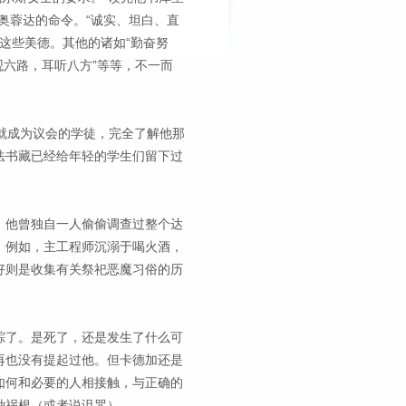
奥蓉达的命令。“诚实、坦白、直
这些美德。其他的诸如“勤奋努
眼观六路，耳听八方”等等，不一而
就成为议会的学徒，完全了解他那
法书藏已经给年轻的学生们留下过
。他曾独自一人偷偷调查过整个达
。例如，主工程师沉溺于喝火酒，
好则是收集有关祭祀恶魔习俗的历
踪了。是死了，还是发生了什么可
再也没有提起过他。但卡德加还是
如何和必要的人相接触，与正确的
种祸根（或者说诅咒）．