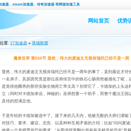
速器、steam加速器、传奇加速器 等网游加速工具
网站首页
优势
位置:
27加速器
»
英雄联盟
魔兽世界 第556节 显然，伟大的麦迪文无视肯瑞托已经不是一两
显然，伟大的麦迪文无视肯瑞托已经不是一两年的事了，直到最近才对
一名弟子。其原因究竟是那位巫师传言中的铁石心肠突然被感化了呢，
是觉得他圈养的那些实验生物死亡率太高？别管它了，卡德加的上头这
立（同时对卡德加来说，神秘的）巫师想要一个助手，而整个魔法王国
及待的想满足他。
于是年轻的卡德加被选中了。接下来的几天内，他被无数的大师们灌输
对技巧、要求、建议、忠告、以及种种互相矛盾的介绍：比如“问问麦迪
他第一个老师贾兹巴的要求。“从图书馆里翻出所有有关精灵的历史”是