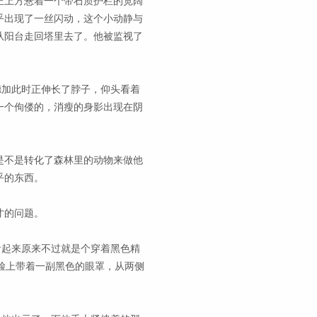
正上方悬着一个带石质护栏的宽阔
乎出现了一丝闪动，这个小动静与
从阳台走回塔里去了。他被监视了
德加此时正伸长了脖子，仰头看着
一个佝偻的，消瘦的身影出现在阴
是不是转化了森林里的动物来做他
乎的东西。
才的问题。
看起来原来不过就是个穿着黑色精
脸上带着一副黑色的眼罩，从两侧