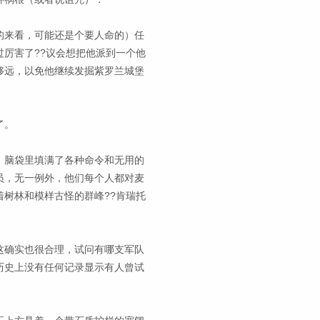
的来看，可能还是个要人命的）任
厉害了??议会想把他派到一个他
够远，以免他继续发掘紫罗兰城堡
了。
，脑袋里填满了各种命令和无用的
员，无一例外，他们每个人都对麦
树林和模样古怪的群峰??肯瑞托
这确实也很合理，试问有哪支军队
历史上没有任何记录显示有人曾试