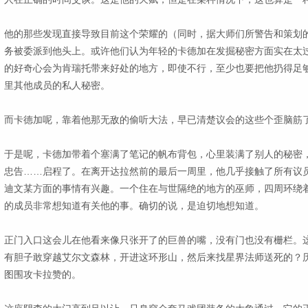
他的那些发现直接导致目前这个荣耀的（同时，据大师们所警告和策划
务被委派到他头上。或许他们认为年轻的卡德加在发掘秘密方面实在太过
的好奇心会为肯瑞托带来好处的地方，即使不行，至少也要把他扔得足
里其他成员的私人秘密。
而卡德加呢，靠着他那无敌的偷听大法，早已清楚议会的这些个歪脑筋
于是呢，卡德加带着个塞满了笔记的帆布背包，心里装满了别人的秘密
忠告……启程了。在离开达拉然前的最后一周里，他几乎接触了所有议
迪文某方面的事情有兴趣。一个住在与世隔绝的地方的巫师，四周环绕着
的成员非常想知道有关他的事。确切的说，是迫切地想知道。
正门入口这会儿在他看来像只张开了的巨兽的嘴，没有门也没有栅栏。
有胆子敢穿越艾尔文森林，开进这环形山，然后来找星界法师送死的？
图围攻卡拉赞的。